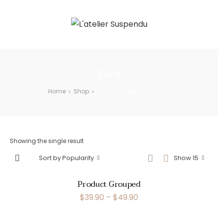
Zara
Home
Shop
Zara
>
>
Showing the single result
Sort by Popularity
Show 15
Product Grouped
$
39.90
–
$
49.90