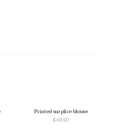
e
Printed surplice blouse
$
49.90