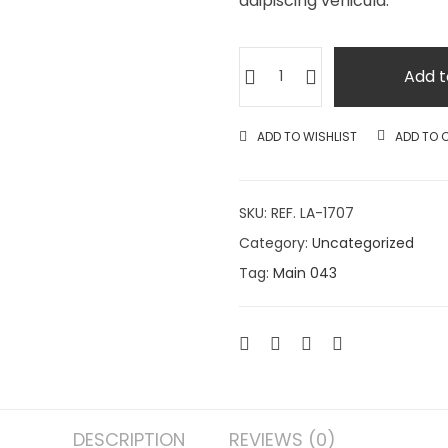
adipiscing vehicula.
Add t
ADD TO WISHLIST
ADD TO 
SKU:
REF. LA-1707
Category:
Uncategorized
Tag:
Main 043
DESCRIPTION
REVIEWS (0)