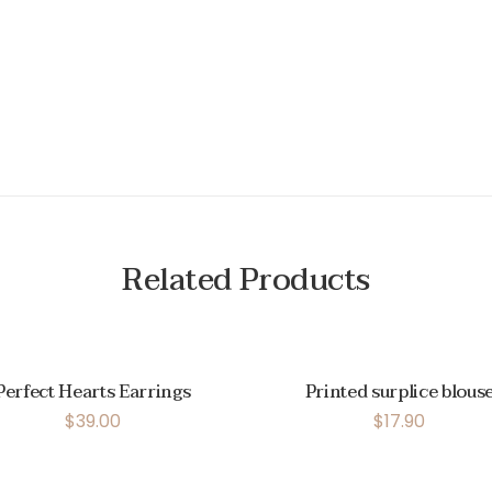
Related Products
Perfect Hearts Earrings
Printed surplice blous
$
39.00
$
17.90